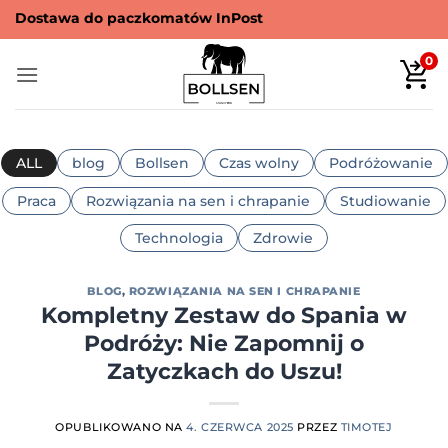
Przewiń
Dostawa następnego dnia premium
do
zawartości
0
ALL
blog
Bollsen
Czas wolny
Podróżowanie
Praca
Rozwiązania na sen i chrapanie
Studiowanie
Technologia
Zdrowie
BLOG
,
ROZWIĄZANIA NA SEN I CHRAPANIE
Kompletny Zestaw do Spania w
Podróży: Nie Zapomnij o
Zatyczkach do Uszu!
OPUBLIKOWANO NA
4. CZERWCA 2025
PRZEZ
TIMOTEJ