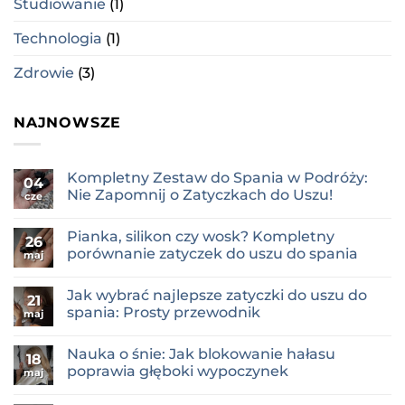
Studiowanie
(1)
Technologia
(1)
Zdrowie
(3)
NAJNOWSZE
Kompletny Zestaw do Spania w Podróży:
04
Nie Zapomnij o Zatyczkach do Uszu!
cze
Brak
komentarzy
Pianka, silikon czy wosk? Kompletny
do
26
Kompletny
porównanie zatyczek do uszu do spania
maj
Zestaw
do
Brak
Spania
komentarzy
Jak wybrać najlepsze zatyczki do uszu do
w
do
21
Podróży:
Pianka,
spania: Prosty przewodnik
maj
Nie
silikon
Zapomnij
czy
Brak
o
wosk?
komentarzy
Nauka o śnie: Jak blokowanie hałasu
Zatyczkach
Kompletny
do
18
do
porównanie
Jak
poprawia głęboki wypoczynek
maj
Uszu!
zatyczek
wybrać
do
najlepsze
Brak
uszu
zatyczki
komentarzy