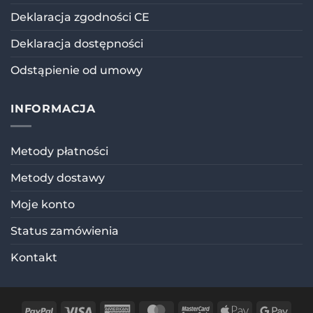
Deklaracja zgodności CE
Deklaracja dostępności
Odstąpienie od umowy
INFORMACJA
Metody płatności
Metody dostawy
Moje konto
Status zamówienia
Kontakt
PayPal
Visa
American
MasterCard
MasterCard
Apple
Goog