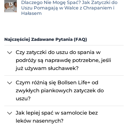
Dlaczego Nie Mogę Spać? Jak Zatyczki do
do
do
do
13
spania
uszu
Nauka
Uszu Pomagają w Walce z Chrapaniem i
maj
do
o
Hałasem
spania:
śnie:
Prosty
Jak
Brak
przewodnik
blokowanie
komentarzy
hałasu
do
poprawia
Dlaczego
głęboki
Nie
wypoczynek
Mogę
Najczęściej Zadawane Pytania (FAQ)
Spać?
Jak
Zatyczki
Czy zatyczki do uszu do spania w
do
Uszu
podróży są naprawdę potrzebne, jeśli
Pomagają
w
Walce
już używam słuchawek?
z
Chrapaniem
i
Czym różnią się Bollsen Life+ od
Hałasem
zwykłych piankowych zatyczek do
uszu?
Jak lepiej spać w samolocie bez
leków nasennych?