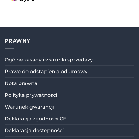
PRAWNY
Ogólne zasady i warunki sprzedaży
Prawo do odstąpienia od umowy
Nota prawna
Polityka prywatności
Warunek gwarancji
Deklaracja zgodności CE
Deklaracja dostępności