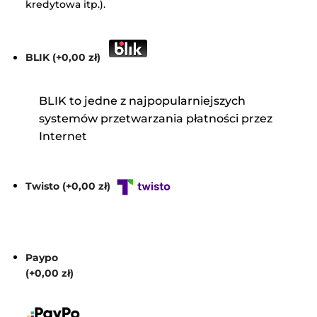
kredytowa itp.).
BLIK (+0,00 zł)
BLIK to jedne z najpopularniejszych
systemów przetwarzania płatności przez
Internet
Twisto (+0,00 zł)
Paypo
(+0,00 zł)