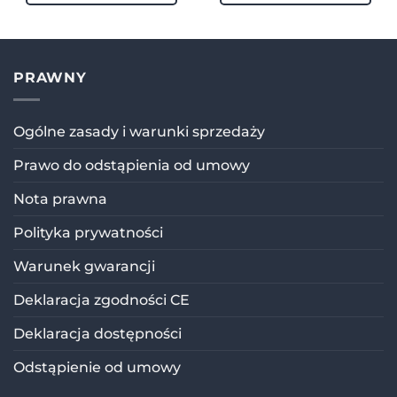
Anna Joniec
Rating: 5/5
Super zakup
Super produkt. .. polecam wszystkim 😀😀
PRAWNY
Wed Mar 19 2025 05:14:38 GMT+0000 (Coordinated Univ
Music SoundPRO zatyczki do uszu na koncerty, festiwa
Ogólne zasady i warunki sprzedaży
Weronika Wiesławska
Rating: 5/5
Prawo do odstąpienia od umowy
Music SoundPRO
Nota prawna
Bardzo świetnie sprawdziły się na festiwalu, delikatn
Tue Aug 20 2024 06:52:08 GMT+0000 (Coordinated Univ
Polityka prywatności
Warunek gwarancji
Deklaracja zgodności CE
Deklaracja dostępności
Odstąpienie od umowy